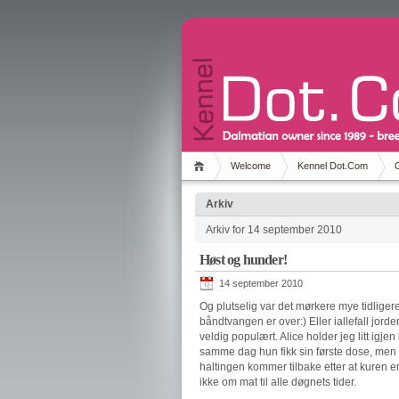
Welcome
Kennel Dot.Com
Arkiv
Arkiv for 14 september 2010
Høst og hunder!
14 september 2010
Og plutselig var det mørkere mye tidligere
båndtvangen er over:) Eller iallefall jorde
veldig populært. Alice holder jeg litt igje
samme dag hun fikk sin første dose, men se
haltingen kommer tilbake etter at kuren er
ikke om mat til alle døgnets tider.