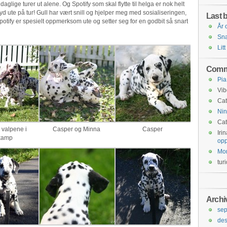
aglige turer ut alene. Og Spotify som skal flytte til helga er nok helt
yd ute på tur! Gull har vært snill og hjelper meg med sosialiseringen,
Last b
potify er spesielt oppmerksom ute og setter seg for en godbit så snart
År 
Snar
Litt
Comm
Pia
Vib
Cat
Nin
Cat
 valpene i
Casper og Minna
Casper
Iri
kamp
opp
Mo
tur
Archi
se
de