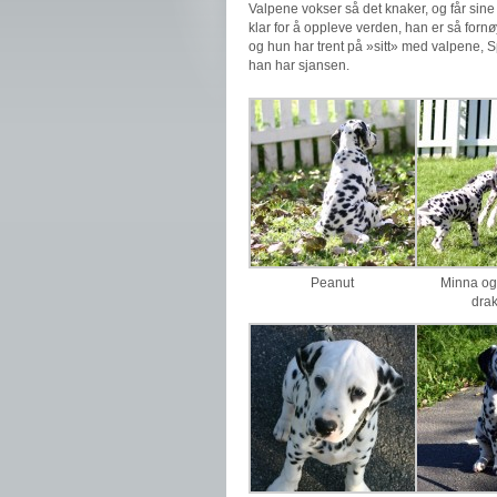
Valpene vokser så det knaker, og får sine d
klar for å oppleve verden, han er så fornø
og hun har trent på »sitt» med valpene, S
han har sjansen.
Peanut
Minna og
dra