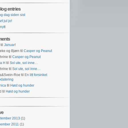
log entries
og dag siden sist
t jul jo!
 nytt
ents
til
Januar!
eke og Bjørn
til
Casper og Peanut
hrine
til
Casper og Peanut
a H
til
Sol ute, sol inne…
hrine
til
Sol ute, sol inne…
na&Svein-Roe
til
En litt forsinket
datering
nica
til
Høst og hunder
id
til
Høst og hunder
ve
ptember 2013
(1)
sember 2011
(1)