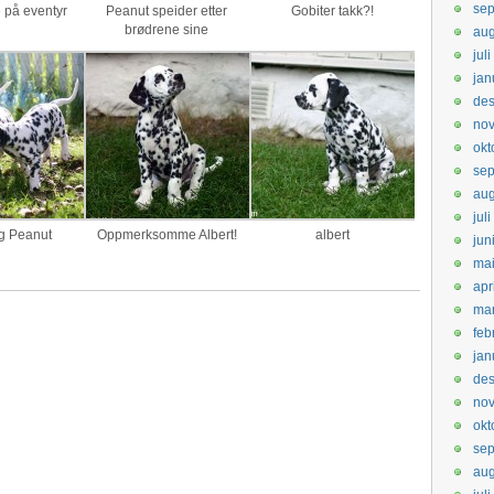
sep
 på eventyr
Peanut speider etter
Gobiter takk?!
brødrene sine
aug
jul
jan
de
no
okt
se
aug
jul
og Peanut
Oppmerksomme Albert!
albert
jun
ma
apr
ma
feb
jan
de
no
okt
se
aug