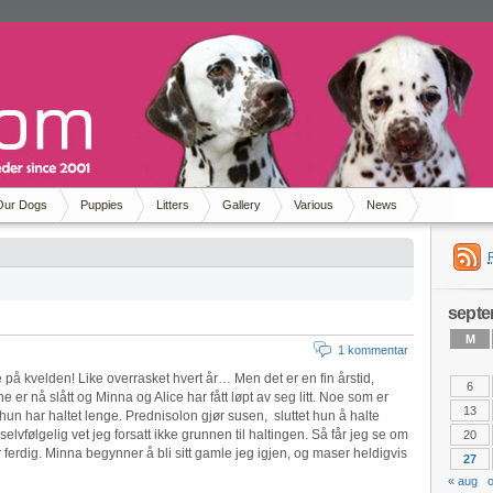
Our Dogs
Puppies
Litters
Gallery
Various
News
septe
M
1 kommentar
 på kvelden! Like overrasket hvert år… Men det er en fin årstid,
6
ne er nå slått og Minna og Alice har fått løpt av seg litt. Noe som er
13
n hun har haltet lenge. Prednisolon gjør susen, sluttet hun å halte
lvfølgelig vet jeg forsatt ikke grunnen til haltingen. Så får jeg se om
20
 ferdig. Minna begynner å bli sitt gamle jeg igjen, og maser heldigvis
27
« aug
o