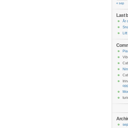
« sep
Last b
År 
Snar
Litt
Comm
Pia
Vib
Cat
Nin
Cat
Iri
opp
Mo
tur
Archi
se