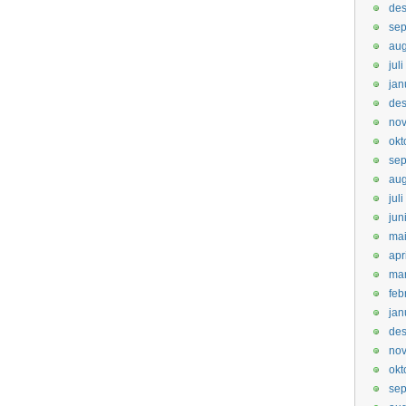
de
sep
aug
jul
jan
de
no
okt
se
aug
jul
jun
ma
apr
ma
feb
jan
de
no
okt
se