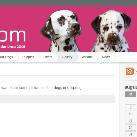
Our Dogs
Puppies
Litters
Gallery
Various
News
augus
 want to se some pictures of our dogs or offspring.
M
3
10
17
24
31