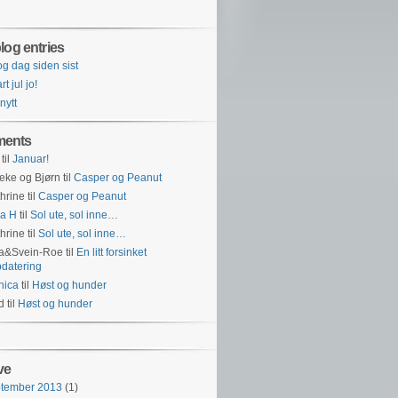
log entries
og dag siden sist
t jul jo!
 nytt
ents
til
Januar!
eke og Bjørn
til
Casper og Peanut
hrine
til
Casper og Peanut
a H
til
Sol ute, sol inne…
hrine
til
Sol ute, sol inne…
na&Svein-Roe
til
En litt forsinket
datering
nica
til
Høst og hunder
id
til
Høst og hunder
ve
ptember 2013
(1)