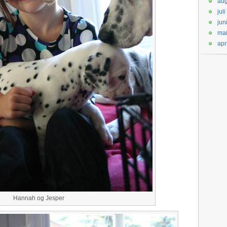
aug
jul
jun
ma
apr
Hannah og Jesper