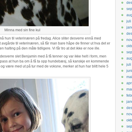
de
sep
aug
jul
jan
Minna med sin fine kul
de
må hun til veterinæren på fredag. Alice sliter desverre ennå med
no
 avgårde til veterinæren, så får man bare håpe de finner ut hva det er
okt
halting på den måte tidligere. Vi får tro at det ikke er noe ille.
se
desverre slet Benjamin med å få tenner og var ikke helt i form, men
aug
Såpass at hun ba om å få ta opp hundebæsj, så kanskje en kommende
jul
og være med ut på tur med de voksne, merker at hun har blitt hele 5
jun
ma
apr
ma
feb
jan
de
no
okt
se