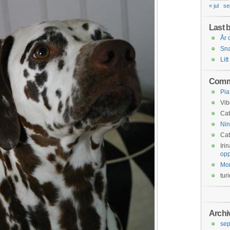
« jul
se
Last b
År 
Snar
Litt
Comm
Pia
Vib
Cat
Nin
Cat
Iri
opp
Mo
tur
Archi
se