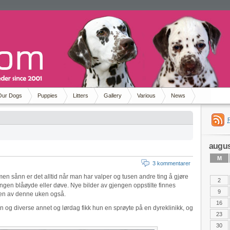
Our Dogs
Puppies
Litters
Gallery
Various
News
augus
M
3 kommentarer
 men sånn er det alltid når man har valper og tusen andre ting å gjøre
2
ngen blåøyde eller døve. Nye bilder av gjengen oppstilte finnes
9
ten av denne uken også.
16
ksjon og diverse annet og lørdag fikk hun en sprøyte på en dyreklinikk, og
23
30