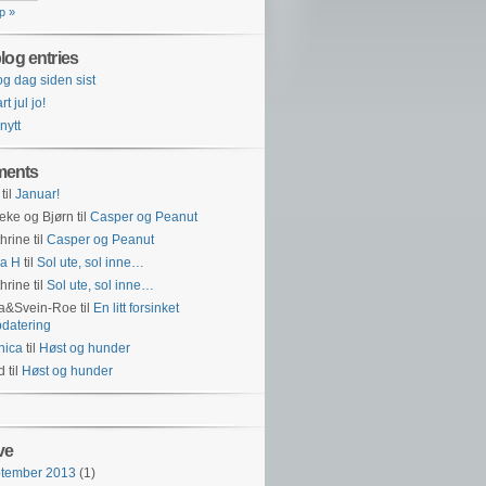
p »
log entries
og dag siden sist
t jul jo!
 nytt
ents
til
Januar!
eke og Bjørn
til
Casper og Peanut
hrine
til
Casper og Peanut
a H
til
Sol ute, sol inne…
hrine
til
Sol ute, sol inne…
na&Svein-Roe
til
En litt forsinket
datering
nica
til
Høst og hunder
id
til
Høst og hunder
ve
ptember 2013
(1)