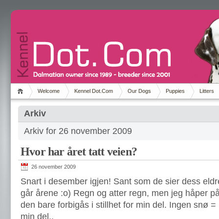
Welcome
Kennel Dot.Com
Our Dogs
Puppies
Litters
Arkiv
Arkiv for 26 november 2009
Hvor har året tatt veien?
26 november 2009
Snart i desember igjen! Sant som de sier dess eldr
går årene :o) Regn og atter regn, men jeg håper på 
den bare forbigås i stillhet for min del. Ingen snø =
min del..