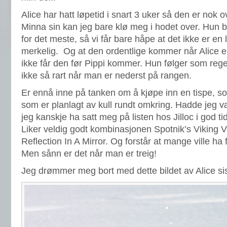
Alice har hatt løpetid i snart 3 uker så den er nok o
Minna sin kan jeg bare klø meg i hodet over. Hun bl
for det meste, så vi får bare håpe at det ikke er en l
merkelig. Og at den ordentlige kommer når Alice e
ikke får den før Pippi kommer. Hun følger som reg
ikke så rart når man er nederst på rangen.
Er ennå inne på tanken om å kjøpe inn en tispe, s
som er planlagt av kull rundt omkring. Hadde jeg væ
jeg kanskje ha satt meg på listen hos Jilloc i god tid
Liker veldig godt kombinasjonen Spotnik’s Viking Vic
Reflection In A Mirror. Og forstår at mange ville h
Men sånn er det når man er treig!
Jeg drømmer meg bort med dette bildet av Alice sist