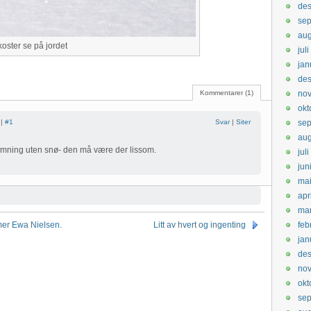
de
sep
aug
koster se på jordet
jul
jan
de
Kommentarer (1)
no
okt
 |
#1
Svar
|
Siter
se
aug
temning uten snø- den må være der lissom.
jul
jun
ma
apr
ma
mer Ewa Nielsen.
Litt av hvert og ingenting
feb
jan
de
no
okt
se