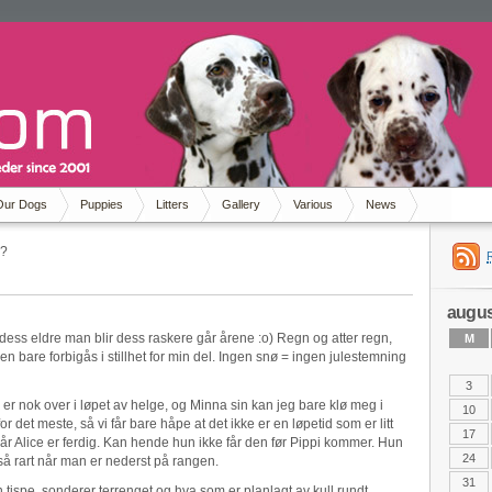
Our Dogs
Puppies
Litters
Gallery
Various
News
n?
augus
dess eldre man blir dess raskere går årene :o) Regn og atter regn,
M
en bare forbigås i stillhet for min del. Ingen snø = ingen julestemning
3
n er nok over i løpet av helge, og Minna sin kan jeg bare klø meg i
10
or det meste, så vi får bare håpe at det ikke er en løpetid som er litt
17
r Alice er ferdig. Kan hende hun ikke får den før Pippi kommer. Hun
24
så rart når man er nederst på rangen.
31
tispe, sonderer terrenget og hva som er planlagt av kull rundt