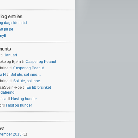
log entries
og dag siden sist
t jul jo!
 nytt
ents
til
Januar!
eke og Bjørn
til
Casper og Peanut
hrine
til
Casper og Peanut
a H
til
Sol ute, sol inne…
hrine
til
Sol ute, sol inne…
na&Svein-Roe
til
En litt forsinket
datering
nica
til
Høst og hunder
id
til
Høst og hunder
ve
ptember 2013
(1)