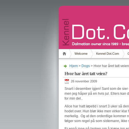
Welcome
Kennel Dot.Com
Hjem
>
Dogs
> Hvor har året tatt veie
Hvor har året tatt veien?
26 november 2009
Snart i desember igjen! Sant som de sier 
men jeg håper på en hvis jul. Ellers kan d
for min del..
Alice har hatt løpetid i snart 3 uker så de
hodet over. Hun blør ikke men virker klar f
merkelig. Og at den ordentlige kommer nå
følger som regel på som sistemann, ikke 
Er ennå inne på tanken om å kjøpe inn en 