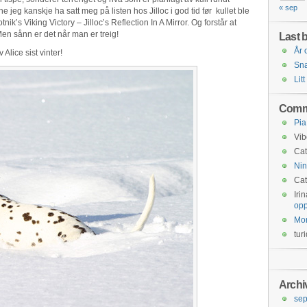
« sep
 jeg kanskje ha satt meg på listen hos Jilloc i god tid før kullet ble
ik’s Viking Victory – Jilloc’s Reflection In A Mirror. Og forstår at
n sånn er det når man er treig!
Last b
År 
Alice sist vinter!
Snar
Litt
Comm
Pia
Vib
Cat
Nin
Cat
Iri
opp
Mo
tur
Archi
se