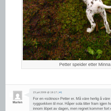
Petter speider etter Minna
15 juli 2009 @ 19:17 |
#1
For en «sötnos» Petter er. Må väre herlig å väre li
Marlen
ryggsekken til mor. Håper sola titter fram igjen 
innom ilöpet av dagen, men regnet kommer fort ette