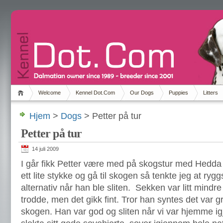
Welcome
Kennel Dot.Com
Our Dogs
Puppies
Litters
Hjem
>
Dogs
> Petter på tur
Petter på tur
14 juli 2009
I går fikk Petter være med på skogstur med Hedda
ett lite stykke og gå til skogen så tenkte jeg at ry
alternativ når han ble sliten. Sekken var litt mindre
trodde, men det gikk fint. Tror han syntes det var grei
skogen. Han var god og sliten når vi var hjemme ig