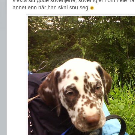
slekta sitt gode sovehjerte, sover igjennom hele na
annet enn når han skal snu seg