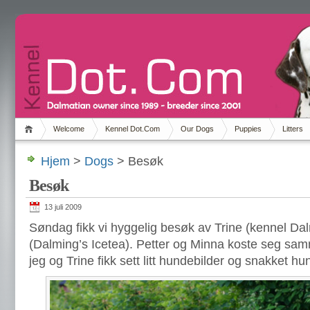
Welcome
Kennel Dot.Com
Our Dogs
Puppies
Litters
Hjem
>
Dogs
> Besøk
Besøk
13 juli 2009
Søndag fikk vi hyggelig besøk av Trine (kennel Da
(Dalming’s Icetea). Petter og Minna koste seg s
jeg og Trine fikk sett litt hundebilder og snakket hu