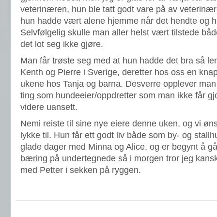
veterinæren, hun ble tatt godt vare på av veterinær
hun hadde vært alene hjemme når det hendte og 
Selvfølgelig skulle man aller helst vært tilstede bå
det lot seg ikke gjøre.
Man får trøste seg med at hun hadde det bra så le
Kenth og Pierre i Sverige, deretter hos oss en kna
ukene hos Tanja og barna. Desverre opplever man fra
ting som hundeeier/oppdretter som man ikke får gjo
videre uansett.
Nemi reiste til sine nye eiere denne uken, og vi ø
lykke til. Hun får ett godt liv både som by- og stallh
glade dager med Minna og Alice, og er begynt å gå 
bæring på undertegnede så i morgen tror jeg kansk
med Petter i sekken på ryggen.