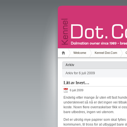
Welcome
Kennel Dot.Com
Arkiv
Arkiv for 6 juli 2009
Litt av hvert…
6 juli 2009
Endelig etter mange år uten ett fast hund
underskrevet så nå er det ingen vei tilbak
koste. Noen flere overraskelser fikk vi o
bare utbedres, ingen vei utenom.
Det er utrolig mye papirer som skal fylles
kommunen, til tross for at utbygget bare 