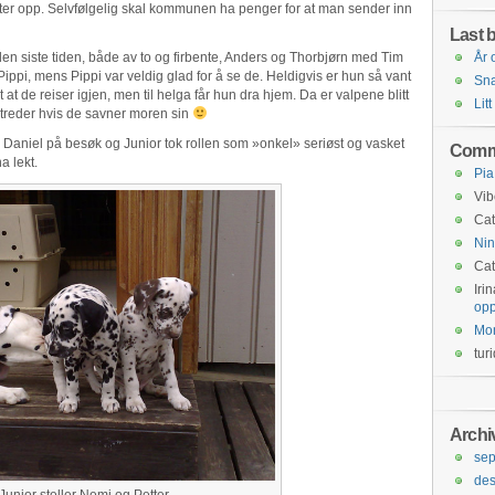
arter opp. Selvfølgelig skal kommunen ha penger for at man sender inn
Last b
n siste tiden, både av to og firbente, Anders og Thorbjørn med Tim
År 
Pippi, mens Pippi var veldig glad for å se de. Heldigvis er hun så vant
Snar
t at de reiser igjen, men til helga får hun dra hjem. Da er valpene blitt
Litt
rtreder hvis de savner moren sin
 Daniel på besøk og Junior tok rollen som »onkel» seriøst og vasket
Comm
a lekt.
Pia
Vib
Cat
Nin
Cat
Iri
opp
Mo
tur
Archi
se
de