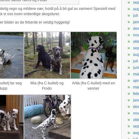
Junior steller Nemi og Petter
sep
delig regn og mildere vær, holdt på å bli gal av varmen! Spesielt med
aug
k vi oss noen ordentlige skogsturer.
jul
jan
r bilder av de firbente er veldig hyggelig!
de
no
okt
se
aug
jul
jun
ma
apr
ullet) tar seg
Mia (fra C-kullet) og
Arita (fra C-kullet) med en
ma
dupp
Frodo
venner
feb
jan
de
no
okt
se
aug