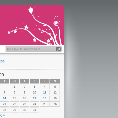
RSS
009
T
O
T
F
L
S
1
2
3
4
5
7
8
9
10
11
12
14
15
16
17
18
19
21
22
23
24
25
26
28
29
30
31
ug »