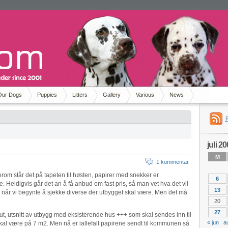
Our Dogs
Puppies
Litters
Gallery
Various
News
juli 2
M
1 kommentar
erom står det på tapeten til høsten, papirer med snekker er
6
e. Heldigvis går det an å få anbud om fast pris, så man vet hva det vil
13
ss når vi begynte å sjekke diverse der utbygget skal være. Men det må
20
27
 ut, utsnitt av utbygg med eksisterende hus +++ som skal sendes inn til
« jun
a
skal være på 7 m2. Men nå er iallefall papirene sendt til kommunen så