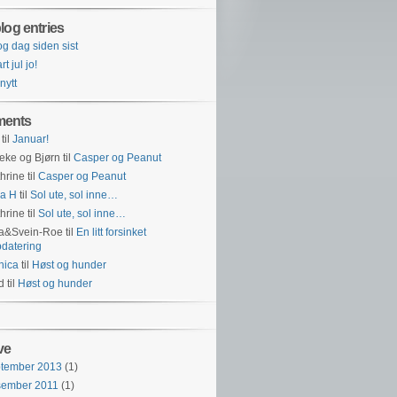
log entries
og dag siden sist
t jul jo!
 nytt
ents
til
Januar!
eke og Bjørn
til
Casper og Peanut
hrine
til
Casper og Peanut
a H
til
Sol ute, sol inne…
hrine
til
Sol ute, sol inne…
na&Svein-Roe
til
En litt forsinket
datering
nica
til
Høst og hunder
id
til
Høst og hunder
ve
ptember 2013
(1)
sember 2011
(1)