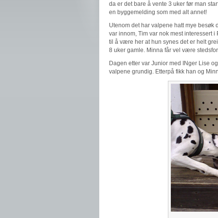
da er det bare å vente 3 uker før man st
en byggemelding som med alt annet!
Utenom det har valpene hatt mye besøk de
var innom, Tim var nok mest interessert i 
til å være her at hun synes det er helt grei
8 uker gamle. Minna får vel være stedsfo
Dagen etter var Junior med INger Lise og
valpene grundig. Etterpå fikk han og Minn