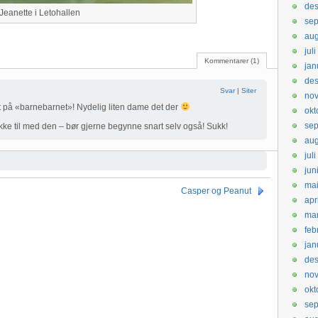
de
Jeanette i Letohallen
sep
aug
jul
Kommentarer (1)
jan
de
1
Svar
|
Siter
no
at på «barnebarnet»! Nydelig liten dame det der
okt
se
ke til med den – bør gjerne begynne snart selv også! Sukk!
aug
jul
jun
ma
Casper og Peanut
apr
ma
feb
jan
de
no
okt
se