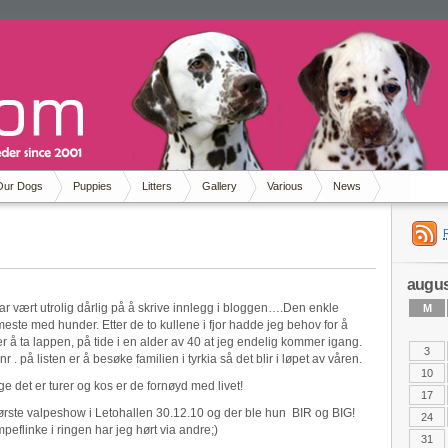
Our Dogs
Puppies
Litters
Gallery
Various
News
augus
 har vært utrolig dårlig på å skrive innlegg i bloggen….Den enkle
M
et meste med hunder. Etter de to kullene i fjor hadde jeg behov for å
n er å ta lappen, på tide i en alder av 40 at jeg endelig kommer igang.
3
 . på listen er å besøke familien i tyrkia så det blir i løpet av våren.
10
e det er turer og kos er de fornøyd med livet!
17
t første valpeshow i Letohallen 30.12.10 og der ble hun BIR og BIG!
24
peflinke i ringen har jeg hørt via andre;)
31