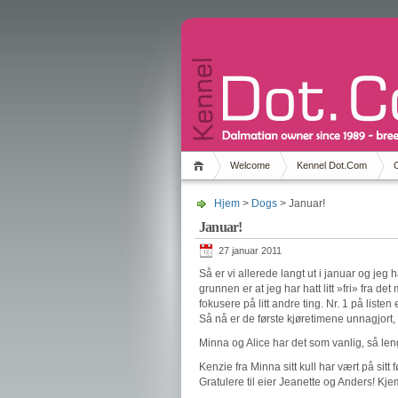
Welcome
Kennel Dot.Com
Hjem
>
Dogs
> Januar!
Januar!
27 januar 2011
Så er vi allerede langt ut i januar og jeg
grunnen er at jeg har hatt litt »fri» fra d
fokusere på litt andre ting. Nr. 1 på liste
Så nå er de første kjøretimene unnagjort, nr
Minna og Alice har det som vanlig, så leng
Kenzie fra Minna sitt kull har vært på sit
Gratulere til eier Jeanette og Anders! Kjem