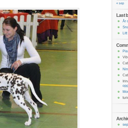
« sep
Last b
År 
Snar
Litt
Comm
Pia
Vib
Cat
Nin
Cat
Iri
opp
Mo
tur
Archi
se