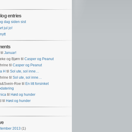
log entries
og dag siden sist
t jul jo!
 nytt
ents
til
Januar!
eke og Bjørn
til
Casper og Peanut
hrine
til
Casper og Peanut
a H
til
Sol ute, sol inne…
hrine
til
Sol ute, sol inne…
na&Svein-Roe
til
En litt forsinket
datering
nica
til
Høst og hunder
id
til
Høst og hunder
ve
ptember 2013
(1)