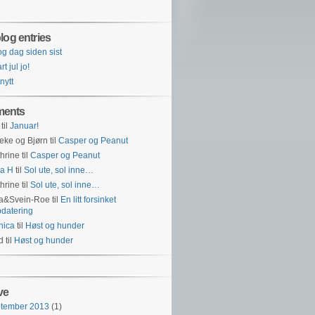
log entries
og dag siden sist
t jul jo!
 nytt
ents
til
Januar!
eke og Bjørn
til
Casper og Peanut
hrine
til
Casper og Peanut
a H
til
Sol ute, sol inne…
hrine
til
Sol ute, sol inne…
na&Svein-Roe
til
En litt forsinket
datering
nica
til
Høst og hunder
id
til
Høst og hunder
ve
ptember 2013
(1)