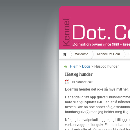
Welcome
Kennel Dot.Com
Hjem
>
Dogs
> Høst og hunder
Høst og hunder
14 oktober 2010
Egentlig hender det ikke så mye nytt her.
Har endelig tatt opp gulvet i hunderommer 
bare si at gulvplater IKKE er lett å hånd
nesten ikke ha noe annet på gjeste/hund
bambusgulv (?) men jeg holder meg til gu
Når jeg har valpekull legger jeg i tilleg
verken vegger eller gulv. Eller blir bare
se litt ordenlig ut når man kanskje skal h