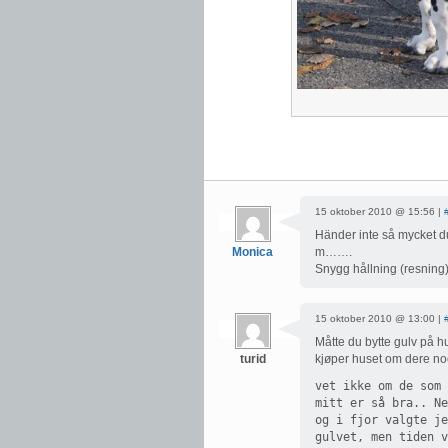
15 oktober 2010 @ 15:56 |
Händer inte så mycket d
Monica
m…….
Snygg hållning (resning
15 oktober 2010 @ 13:00 |
Måtte du bytte gulv på h
turid
kjøper huset om dere noe
vet ikke om de som 
mitt er så bra.. Ne
og i fjor valgte je
gulvet, men tiden v