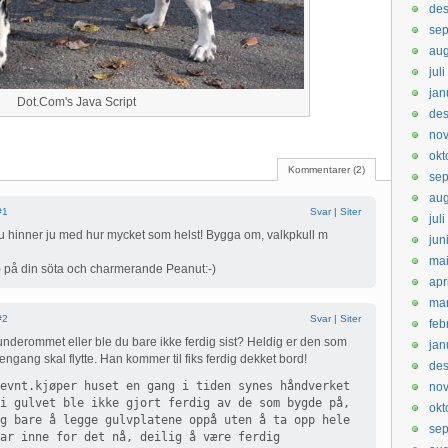
de
sep
aug
jul
jan
Dot.Com's Java Script
de
no
okt
Kommentarer (2)
se
aug
#1
Svar
|
Siter
jul
u hinner ju med hur mycket som helst! Bygga om, valkpkull m
jun
ma
) på din söta och charmerande Peanut:-)
apr
ma
#2
Svar
|
Siter
feb
underommet eller ble du bare ikke ferdig sist? Heldig er den som
jan
ngang skal flytte. Han kommer til fiks ferdig dekket bord!
de
evnt.kjøper huset en gang i tiden synes håndverket
no
i gulvet ble ikke gjort ferdig av de som bygde på,
okt
g bare å legge gulvplatene oppå uten å ta opp hele
se
ar inne for det nå, deilig å være ferdig