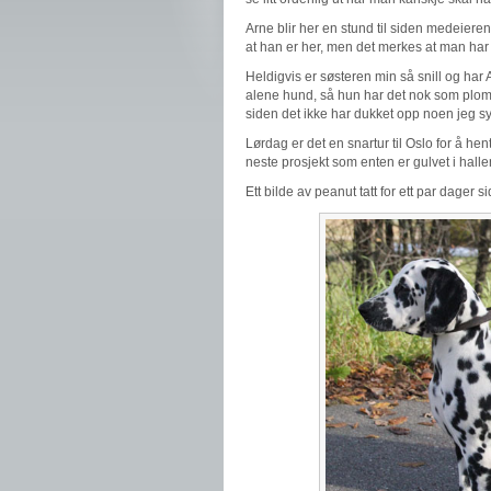
Arne blir her en stund til siden medeiere
at han er her, men det merkes at man ha
Heldigvis er søsteren min så snill og har A
alene hund, så hun har det nok som plomm
siden det ikke har dukket opp noen jeg syne
Lørdag er det en snartur til Oslo for å h
neste prosjekt som enten er gulvet i ha
Ett bilde av peanut tatt for ett par dager s