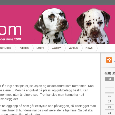
Our Dogs
Puppies
Litters
Gallery
Various
News
augus
M
fått lagt asfaltplater, isolasjon og alt det andre som hører med. Kan
tere alene… Men nå er gulvet på plass, og gulvbelegg bestilt. Kan
3
erommet, uten å ruinere seg. Tror kanskje man kunne ha hatt
10
lvbelegg der.
17
g ett belegg opp på som går et stykke opp på veggen, så ødelegger man
24
 rommet brukt til hundene når de skal være alene hjemme. Så det skal
31
a noen overnatting gjester der.