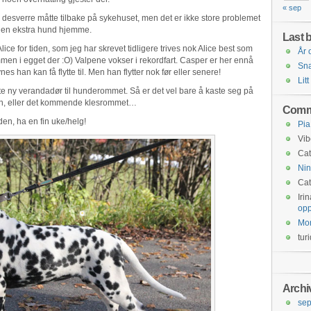
« sep
n desverre måtte tilbake på sykehuset, men det er ikke store problemet
r en ekstra hund hjemme.
Last b
lice for tiden, som jeg har skrevet tidligere trives nok Alice best som
År 
en i egget der :O) Valpene vokser i rekordfart. Casper er her ennå
Snar
s han kan få flytte til. Men han flytter nok før eller senere!
Litt
ente ny verandadør til hunderommet. Så er det vel bare å kaste seg på
llen, eller det kommende klesrommet…
Comm
iden, ha en fin uke/helg!
Pia
Vib
Cat
Nin
Cat
Iri
opp
Mo
tur
Archi
se