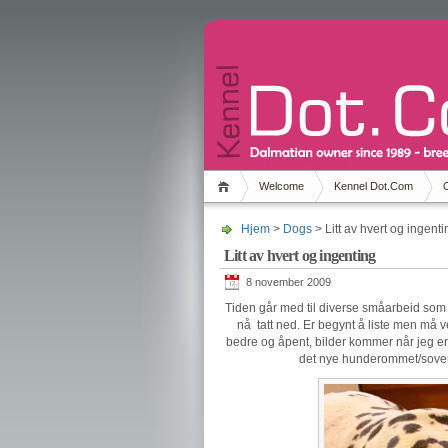
Welcome
Kennel Dot.Com
Hjem
>
Dogs
> Litt av hvert og ingenti
Litt av hvert og ingenting
8 november 2009
Tiden går med til diverse småarbeid som s
nå tatt ned. Er begynt å liste men må ve
bedre og åpent, bilder kommer når jeg er 
det nye hunderommet/sovero