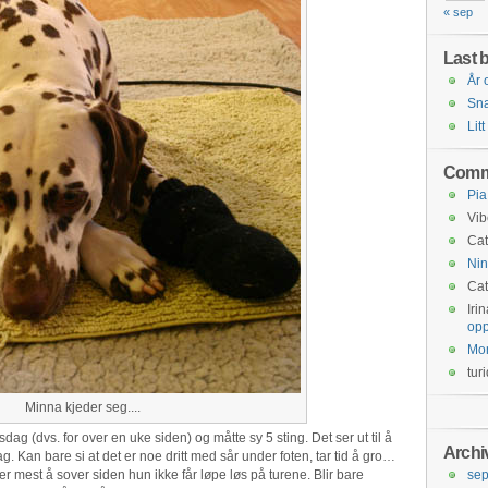
« sep
Last b
År 
Snar
Litt
Comm
Pia
Vib
Cat
Nin
Cat
Iri
opp
Mo
tur
Minna kjeder seg....
dag (dvs. for over en uke siden) og måtte sy 5 sting. Det ser ut til å
Archi
ag. Kan bare si at det er noe dritt med sår under foten, tar tid å gro…
gger mest å sover siden hun ikke får løpe løs på turene. Blir bare
se