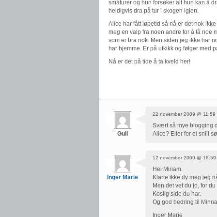
småturer og hun forsøker alt hun kan å d
heldigvis dra på tur i skogen igjen.
Alice har fått løpetid så nå er det nok ik
meg en valp fra noen andre for å få noe m
som er bra nok. Men siden jeg ikke har noe 
har hjemme. Er på utkikk og følger med på 
Nå er det på tide å ta kveld her!
22 november 2009 @ 11:59
Svært så mye blogging de
Gull
Alice? Eller for ei snill
12 november 2009 @ 18:59
Hei Miriam.
Inger Marie
Klarte ikke dy meg jeg 
Men det vet du jo, for du
Koslig side du har.
Og god bedring til Minna
Inger Marie