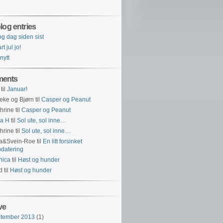
log entries
og dag siden sist
t jul jo!
 nytt
ents
til
Januar!
eke og Bjørn
til
Casper og Peanut
hrine
til
Casper og Peanut
a H
til
Sol ute, sol inne…
hrine
til
Sol ute, sol inne…
na&Svein-Roe
til
En litt forsinket
datering
nica
til
Høst og hunder
id
til
Høst og hunder
ve
ptember 2013
(1)