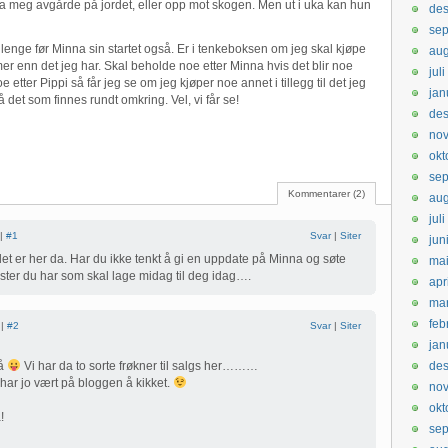
ra meg avgårde på jordet, eller opp mot skogen. Men ut i uka kan hun
de
sep
ke lenge før Minna sin startet også. Er i tenkeboksen om jeg skal kjøpe
aug
er enn det jeg har. Skal beholde noe etter Minna hvis det blir noe
jul
etter Pippi så får jeg se om jeg kjøper noe annet i tillegg til det jeg
jan
det som finnes rundt omkring. Vel, vi får se!
de
no
okt
se
Kommentarer (2)
aug
jul
 |
#1
Svar
|
Siter
jun
t er her da. Har du ikke tenkt å gi en uppdate på Minna og søte
ma
 søster du har som skal lage midag til deg idag….
apr
ma
feb
 |
#2
Svar
|
Siter
jan
nå
Vi har da to sorte frøkner til salgs her………
de
 har jo vært på bloggen å kikket.
no
okt
!
se