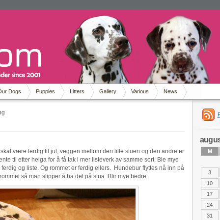
Our Dogs
Puppies
Litters
Gallery
Various
News
ng
augus
kal være ferdig til jul, veggen mellom den lille stuen og den andre er
M
nte til etter helga for å få tak i mer listeverk av samme sort. Ble mye
ferdig og liste. Og rommet er ferdig ellers. Hundebur flyttes nå inn på
3
mmet så man slipper å ha det på stua. Blir mye bedre.
10
17
24
31