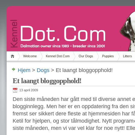
Welcome
Kennel Dot.Com
Our Dogs
Puppies
Litters
Hjem
>
Dogs
> Et laangt bloggopphold!
Et laangt bloggopphold!
13 april 2009
Den siste måneden har gått med til diverse annet e
blogginnlegg. Men her er en oppdatering fra den s
fremst ser sikkert dere fleste at hjemmesiden har fåt
Ketil for hjelpen, og stor tålmodighet. Nytt progra
siste måneden, men vi var vel klar for noe nytt! Elle