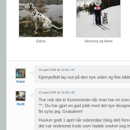
Edina
Veronica og Nemi
16 april 2009 @ 13:06 |
#1
Kjempeflott lay-out på den nye siden og fine bild
Aase
13 april 2009 @ 18:39 |
#2
Tror nok det er frustrerende når man har en so
Ketil
^^. Du har gjort en god jobb med det nye designet
fin syns jeg. Gratulerer!
Husker godt 1 april når sidestolpe (blog del) forsva
det var ondsinnet kode som hadde sneket seg inn –