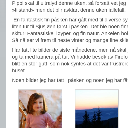
Pippi skal til ultralyd denne uken, så forsatt vet j
»tilstand» men det blir avklart denne uken iallefall.
En fantastisk fin påsken har gått med til diverse s
liten tur til Sjusjøen først i påsken. Det ble noen f
skitur! Fantastiske løyper, og fin natur. Ankelen ho
Så nå ser vi frem til neste vinter og mange fine skit
Har tatt lite bilder de siste månedene, men nå skal
og ta med kamera på tur. Vi hadde besøk av Firefo
blitt en stor gutt, som nok syntes at det var frustre
huset.
Noen bilder jeg har tatt i påsken og noen jeg har få